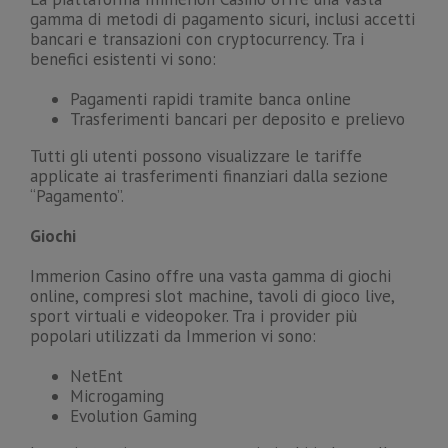
gamma di metodi di pagamento sicuri, inclusi accetti
bancari e transazioni con cryptocurrency. Tra i
benefici esistenti vi sono:
Pagamenti rapidi tramite banca online
Trasferimenti bancari per deposito e prelievo
Tutti gli utenti possono visualizzare le tariffe
applicate ai trasferimenti finanziari dalla sezione
“Pagamento”.
Giochi
Immerion Casino offre una vasta gamma di giochi
online, compresi slot machine, tavoli di gioco live,
sport virtuali e videopoker. Tra i provider più
popolari utilizzati da Immerion vi sono:
NetEnt
Microgaming
Evolution Gaming