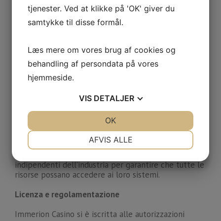
mobili attraverso l’app store e iTunes per iniziare a
tjenester. Ved at klikke på 'OK' giver du
giocare sulla loro dispositivo mobile o tablet
samtykke til disse formål.
preferito.
Sicurezza
Læs mere om vores brug af cookies og
behandling af persondata på vores
Immerion Casino si prefigge lo scopo di proteggere
la sicurezza dei propri utenti, assicurando che tutte
hjemmeside.
le transazioni siano condotte da protocolli sicuri e
garantendo una politica privacistica rigida per
VIS
DETALJER
tutelare i dati degli utenti.
JA
NEJ
OK
JA
NEJ
La società utilizza SSL/TLS, crittografia avanzata ed
altri meccanismi di protezione per prevenire
NØDVENDIGE
PRÆFERENCER
AFVIS ALLE
intrusioni hacker o perdita dei dati personali.
Immerion Casino lavora insieme a professionisti
JA
NEJ
JA
NEJ
indipendenti dell’industria per garantire che tutte le
MARKETING
STATISTIK
risorse possano accedere ai loro sistemi.
Licenza e regolamentazione
Immerion Casino si è iscritta alle autorizzazioni