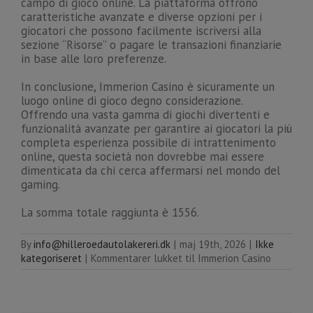
campo di gioco online. La piattaforma offrono
caratteristiche avanzate e diverse opzioni per i
giocatori che possono facilmente iscriversi alla
sezione “Risorse” o pagare le transazioni finanziarie
in base alle loro preferenze.
In conclusione, Immerion Casino è sicuramente un
luogo online di gioco degno considerazione.
Offrendo una vasta gamma di giochi divertenti e
funzionalità avanzate per garantire ai giocatori la più
completa esperienza possibile di intrattenimento
online, questa società non dovrebbe mai essere
dimenticata da chi cerca affermarsi nel mondo del
gaming.
La somma totale raggiunta è 1556.
By
info@hilleroedautolakereri.dk
|
maj 19th, 2026
|
Ikke
kategoriseret
|
Kommentarer lukket
til Immerion Casino