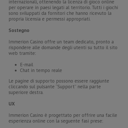
internazionali, ottenendo la licenza di gioco online
per operare in paesi legati al territorio. Tutti i giochi
sono sviluppati da fornitori che hanno ricevuto la
propria licensia e permessi appropriati.
Sostegno
Immerion Casino offre un team dedicato, pronto a
rispondere alle domande degli utenti su tutto il sito
web tramite:
E-mail
Chat in tempo reale
Le pagine di supporto possono essere raggiunte
cliccando sul pulsante “Support” nella parte
superiore destra.
UX
Immerion Casino è progettato per offrire una facile
esperienza online con la seguente fasi prese: