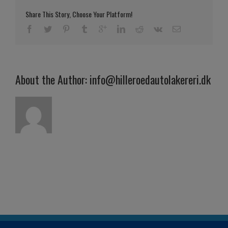
Share This Story, Choose Your Platform!
About the Author: 
info@hilleroedautolakereri.dk